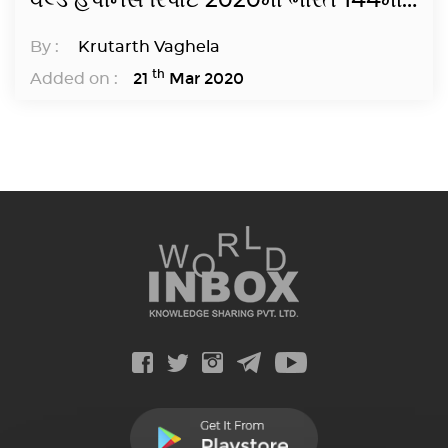
વર્લ્ડ હૅપીનેસ રિપોર્ટ 2020માં ભારત 144મા
રેન્ક પર
By :
Krutarth Vaghela
th
21
Mar 2020
Added on :