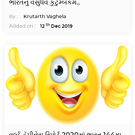
ભારતનું વસુધૈવ કુટુમ્બકમ..
By :
Krutarth Vaghela
th
12
Dec 2019
Added on :