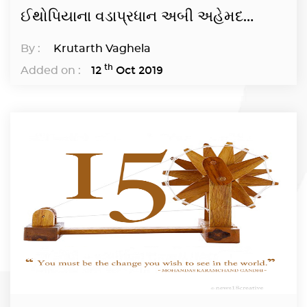
ઈથોપિયાના વડાપ્રધાન અબી અહેમદ
અલીને 2019નો શાંતિનો નોબેલ પુરસ્કાર...
By :
Krutarth Vaghela
th
12
Oct 2019
Added on :