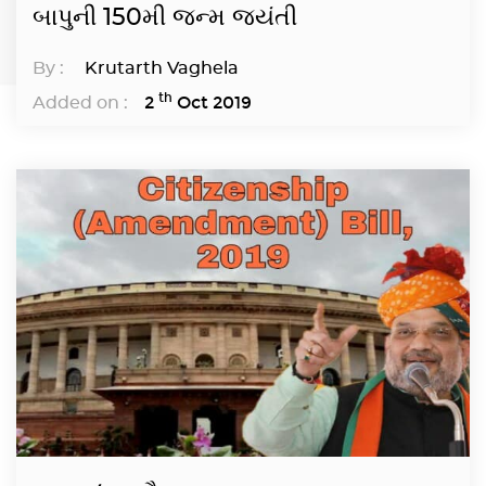
બાપુની 150મી જન્મ જયંતી
By :
Krutarth Vaghela
th
2
Oct 2019
Added on :