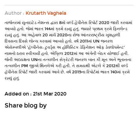
Author :
Krutarth Vaghela
તાજેતરમાં યુનાઇટેડ નેશન્સ દ્વારા 8મો વર્લ્ડ હેપીનેસ રિપોર્ટ 2020 જારી કરવામાં
આવ્યો હતો. જેમાં ભારત 144માં ક્રમે રહ્યું હતું. જયારે પ્રથમ ક્રમે ફિનલેન્ડ
રહ્યું હતું. આ અહેવાલ 20 માર્ચ 2020ના રોજ આંતરરાષ્ટ્રીય ખુશહાલી
દિવસના દિવસે લોન્ચ કરવામાં આવ્યો હતો. વર્ષ 2011માં UN જનરલ
એસેમ્બલીએ 'હૅપ્પીનેસ: ટુવર્ડ્સ અ હોલિસ્ટિક ડેફિનેશન ઓફ ડેવલોપમેન્ટ'
નામનો ઠરાવ સ્વીકાર્યો હતો. એપ્રિલ 2012માં આ અંગેની બેઠક યોજાઈ હતી.
જેની અધ્યક્ષતા UNના તત્કાલીન સેક્રેટરી જનરલ બાન કી મૂન અને ભૂતાનના
તત્કાલીન PM જીગ્મે થિનલેએ કરી હતી. તે સમયથી એટલે કે 2012થી વર્લ્ડ
હૅપીનેસ રિપોર્ટ જારી કરવામાં આવે છે. વર્ષ 2019ના રિપોર્ટમાં ભારત 140માં ક્રમે
રહ્યું હતું.
Added on :
21st Mar 2020
Share blog by